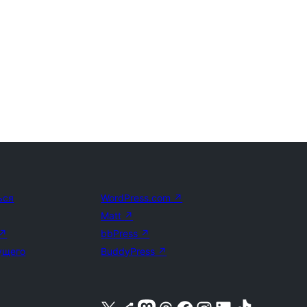
ься
WordPress.com
↗
Matt
↗
↗
bbPress
↗
ущего
BuddyPress
↗