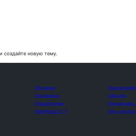
и создайте новую тему.
Обучение
Присоединит
Поддержка
События
Разработчики
Поддержать
WordPress.TV
↗
Пять для буд