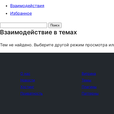
Взаимодействия
Избранное
Поиск
Взаимодействие в темах
тем:
Тем не найдено. Выберите другой режим просмотра ил
О нас
Витрина
Новости
Темы
Хостинг
Плагины
Приватность
Паттерны