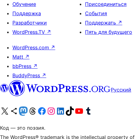
Обучение
Присоединиться
Поддержка
События
Разработчики
Поддержать
↗
WordPress.TV
↗
Пять для будущего
WordPress.com
↗
Matt
↗
bbPress
↗
BuddyPress
↗
Русский
Посетите нас в X (ранее Twitter)
Посетите нашу учётную запись в Bluesky
Посетите нашу ленту в Mastodon
Посетите нашу учётную запись в Threads
Посетите нашу страницу на Facebook
Посетите наш Instagram
Посетите нашу страницу в LinkedIn
Посетите нашу учётную запись в TikTok
Посетите наш канал YouTube
Посетите нашу учётную запись в Tumblr
Код — это поэзия.
The WordPress® trademark is the intellectual property of