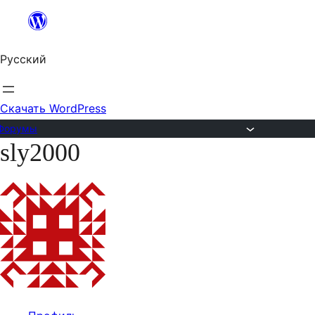
Перейти
к
Русский
содержимому
Скачать WordPress
Форумы
sly2000
Перейти
к
содержимому