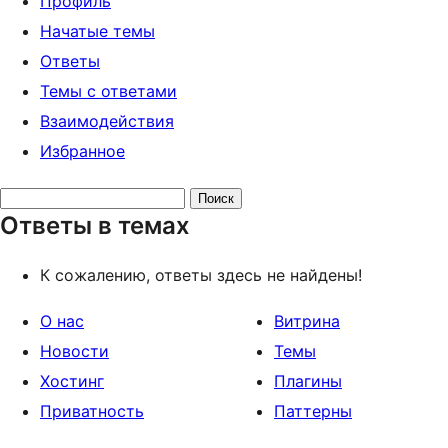
Профиль
Начатые темы
Ответы
Темы с ответами
Взаимодействия
Избранное
Поиск
Ответы в темах
ответов:
К сожалению, ответы здесь не найдены!
О нас
Витрина
Новости
Темы
Хостинг
Плагины
Приватность
Паттерны