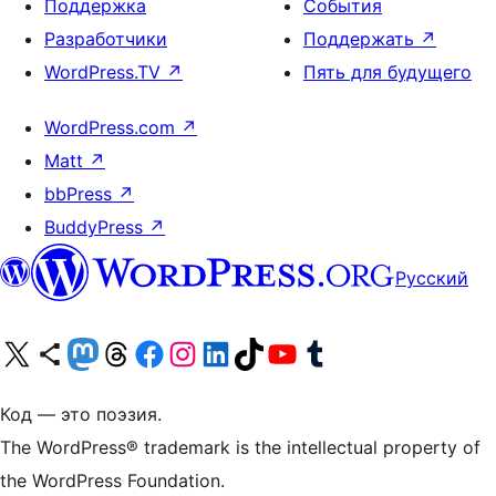
Поддержка
События
Разработчики
Поддержать
↗
WordPress.TV
↗
Пять для будущего
WordPress.com
↗
Matt
↗
bbPress
↗
BuddyPress
↗
Русский
Посетите нас в X (ранее Twitter)
Посетите нашу учётную запись в Bluesky
Посетите нашу ленту в Mastodon
Посетите нашу учётную запись в Threads
Посетите нашу страницу на Facebook
Посетите наш Instagram
Посетите нашу страницу в LinkedIn
Посетите нашу учётную запись в TikTok
Посетите наш канал YouTube
Посетите нашу учётную запись в Tumblr
Код — это поэзия.
The WordPress® trademark is the intellectual property of
the WordPress Foundation.