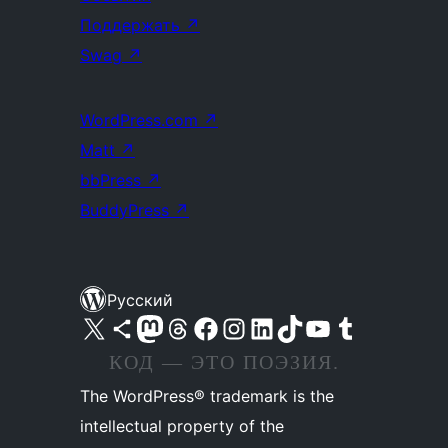
Поддержать
↗
Swag
↗
WordPress.com
↗
Matt
↗
bbPress
↗
BuddyPress
↗
Русский
Посетите нас в X (ранее Twitter)
Посетите нашу учётную запись в Bluesky
Посетите нашу ленту в Mastodon
Посетите нашу учётную запись в Threads
Посетите нашу страницу на Facebook
Посетите наш Instagram
Посетите нашу страницу в LinkedIn
Посетите нашу учётную запись в TikTok
Посетите наш канал YouTube
Посетите нашу учётную запись в Tumblr
КОД — ЭТО ПОЭЗИЯ.
The WordPress® trademark is the
intellectual property of the