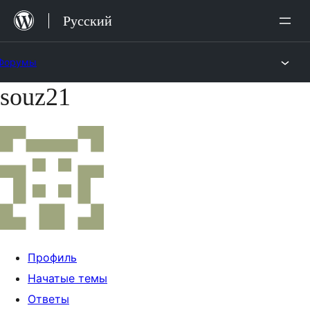
Перейти
Русский
к
содержимому
Форумы
souz21
Перейти
к
содержимому
Профиль
Начатые темы
Ответы