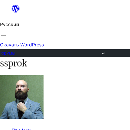
Перейти
к
Русский
содержимому
Скачать WordPress
Форумы
ssprok
Перейти
к
содержимому