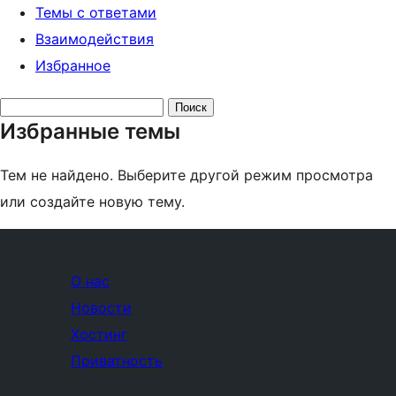
Темы с ответами
Взаимодействия
Избранное
Поиск
Избранные темы
тем:
Тем не найдено. Выберите другой режим просмотра
или создайте новую тему.
О нас
Новости
Хостинг
Приватность