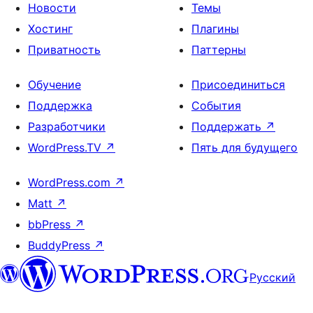
Новости
Темы
Хостинг
Плагины
Приватность
Паттерны
Обучение
Присоединиться
Поддержка
События
Разработчики
Поддержать
↗
WordPress.TV
↗
Пять для будущего
WordPress.com
↗
Matt
↗
bbPress
↗
BuddyPress
↗
Русский