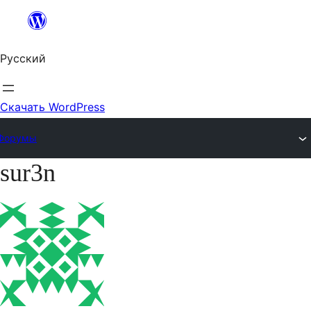
Перейти
к
Русский
содержимому
Скачать WordPress
Форумы
sur3n
Перейти
к
содержимому