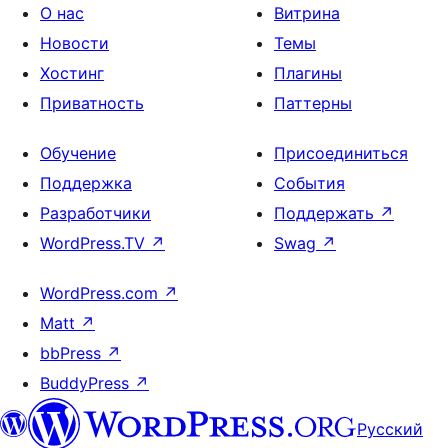
О нас
Витрина
Новости
Темы
Хостинг
Плагины
Приватность
Паттерны
Обучение
Присоединиться
Поддержка
События
Разработчики
Поддержать
↗
WordPress.TV
↗
Swag
↗
WordPress.com
↗
Matt
↗
bbPress
↗
BuddyPress
↗
Русский