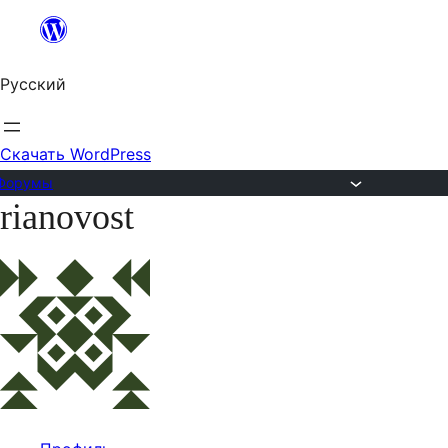
Перейти
к
Русский
содержимому
Скачать WordPress
Форумы
rianovost
Перейти
к
содержимому