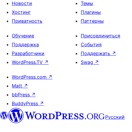
Новости
Темы
Хостинг
Плагины
Приватность
Паттерны
Обучение
Присоединиться
Поддержка
События
Разработчики
Поддержать
↗
WordPress.TV
↗
Swag
↗
WordPress.com
↗
Matt
↗
bbPress
↗
BuddyPress
↗
Русский