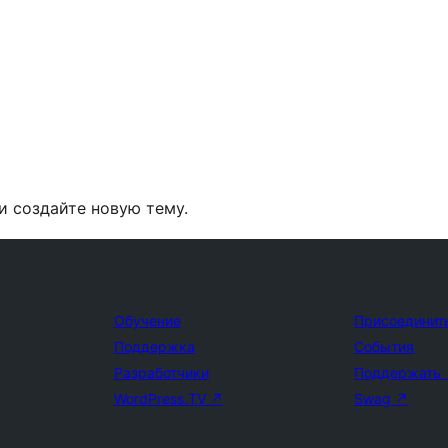
и создайте новую тему.
Обучение
Присоединит
Поддержка
События
Разработчики
Поддержать
WordPress.TV
↗
Swag
↗