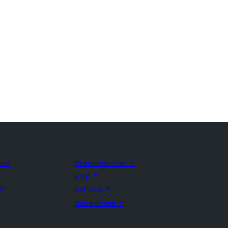
ься
WordPress.com
↗
Matt
↗
↗
bbPress
↗
BuddyPress
↗