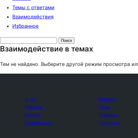
Темы с ответами
Взаимодействия
Избранное
Поиск
Взаимодействие в темах
тем:
Тем не найдено. Выберите другой режим просмотра ил
О нас
Витрина
Новости
Темы
Хостинг
Плагины
Приватность
Паттерны