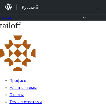
Перейти
Русский
к
содержимому
Форумы
tailoff
Перейти
к
содержимому
Профиль
Начатые темы
Ответы
Темы с ответами