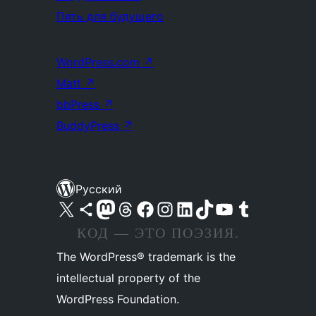
Пять для будущего
WordPress.com
↗
Matt
↗
bbPress
↗
BuddyPress
↗
Русский
Посетите нас в X (ранее Twitter)
Посетите нашу учётную запись в Bluesky
Посетите нашу ленту в Mastodon
Посетите нашу учётную запись в Threads
Посетите нашу страницу на Facebook
Посетите наш Instagram
Посетите нашу страницу в LinkedIn
Посетите нашу учётную запись в TikTok
Посетите наш канал YouTube
Посетите нашу учётную запись в Tumblr
КОД — ЭТО ПОЭЗИЯ.
The WordPress® trademark is the
intellectual property of the
WordPress Foundation.