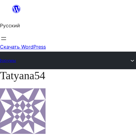
Перейти
к
Русский
содержимому
Скачать WordPress
Форумы
Tatyana54
Перейти
к
содержимому