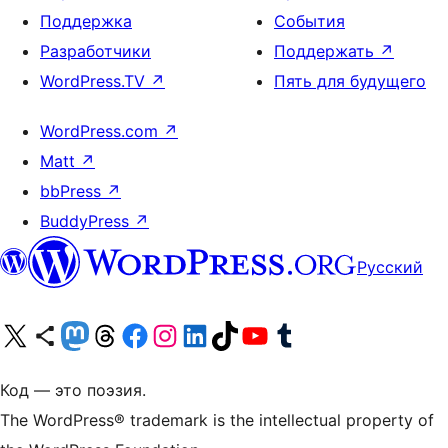
Поддержка
События
Разработчики
Поддержать
↗
WordPress.TV
↗
Пять для будущего
WordPress.com
↗
Matt
↗
bbPress
↗
BuddyPress
↗
Русский
Посетите нас в X (ранее Twitter)
Посетите нашу учётную запись в Bluesky
Посетите нашу ленту в Mastodon
Посетите нашу учётную запись в Threads
Посетите нашу страницу на Facebook
Посетите наш Instagram
Посетите нашу страницу в LinkedIn
Посетите нашу учётную запись в TikTok
Посетите наш канал YouTube
Посетите нашу учётную запись в Tumblr
Код — это поэзия.
The WordPress® trademark is the intellectual property of