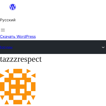
Перейти
к
Русский
содержимому
Скачать WordPress
Форумы
tazzzrespect
Перейти
к
содержимому