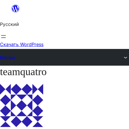
Перейти
к
Русский
содержимому
Скачать WordPress
Форумы
teamquatro
Перейти
к
содержимому