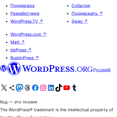
Поддержка
События
Разработчики
Поддержать
↗
WordPress.TV
↗
Swag
↗
WordPress.com
↗
Matt
↗
bbPress
↗
BuddyPress
↗
Русский
Посетите нас в X (ранее Twitter)
Посетите нашу учётную запись в Bluesky
Посетите нашу ленту в Mastodon
Посетите нашу учётную запись в Threads
Посетите нашу страницу на Facebook
Посетите наш Instagram
Посетите нашу страницу в LinkedIn
Посетите нашу учётную запись в TikTok
Посетите наш канал YouTube
Посетите нашу учётную запись в Tumblr
Код — это поэзия.
The WordPress® trademark is the intellectual property of