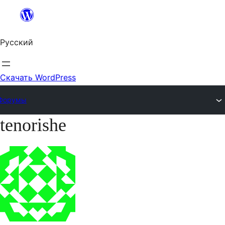
Перейти
к
Русский
содержимому
Скачать WordPress
Форумы
tenorishe
Перейти
к
содержимому