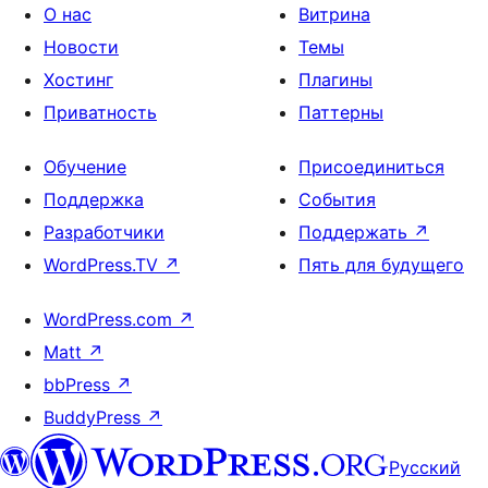
О нас
Витрина
Новости
Темы
Хостинг
Плагины
Приватность
Паттерны
Обучение
Присоединиться
Поддержка
События
Разработчики
Поддержать
↗
WordPress.TV
↗
Пять для будущего
WordPress.com
↗
Matt
↗
bbPress
↗
BuddyPress
↗
Русский