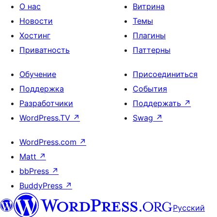
О нас
Витрина
Новости
Темы
Хостинг
Плагины
Приватность
Паттерны
Обучение
Присоединиться
Поддержка
События
Разработчики
Поддержать
↗
WordPress.TV
↗
Swag
↗
WordPress.com
↗
Matt
↗
bbPress
↗
BuddyPress
↗
Русский