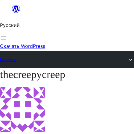
Перейти
к
Русский
содержимому
Скачать WordPress
Форумы
thecreepycreep
Перейти
к
содержимому