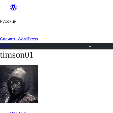
Перейти
к
Русский
содержимому
Скачать WordPress
Форумы
timson01
Перейти
к
содержимому