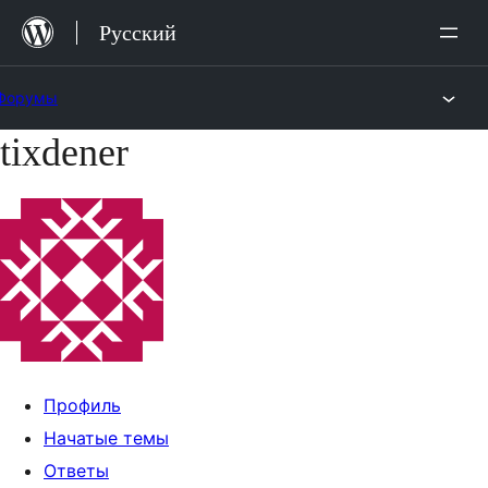
Перейти
Русский
к
содержимому
Форумы
tixdener
Перейти
к
содержимому
Профиль
Начатые темы
Ответы