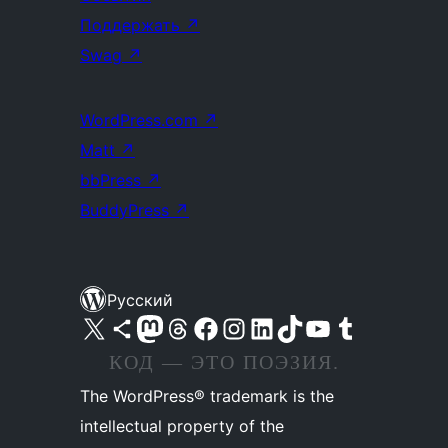
Поддержать
↗
Swag
↗
WordPress.com
↗
Matt
↗
bbPress
↗
BuddyPress
↗
Русский
Посетите нас в X (ранее Twitter)
Посетите нашу учётную запись в Bluesky
Посетите нашу ленту в Mastodon
Посетите нашу учётную запись в Threads
Посетите нашу страницу на Facebook
Посетите наш Instagram
Посетите нашу страницу в LinkedIn
Посетите нашу учётную запись в TikTok
Посетите наш канал YouTube
Посетите нашу учётную запись в Tumblr
КОД — ЭТО ПОЭЗИЯ.
The WordPress® trademark is the
intellectual property of the