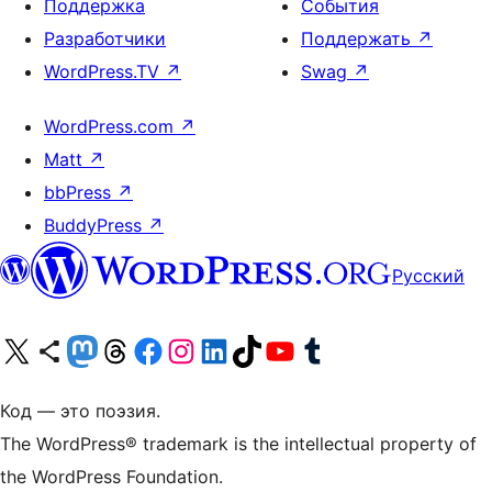
Поддержка
События
Разработчики
Поддержать
↗
WordPress.TV
↗
Swag
↗
WordPress.com
↗
Matt
↗
bbPress
↗
BuddyPress
↗
Русский
Посетите нас в X (ранее Twitter)
Посетите нашу учётную запись в Bluesky
Посетите нашу ленту в Mastodon
Посетите нашу учётную запись в Threads
Посетите нашу страницу на Facebook
Посетите наш Instagram
Посетите нашу страницу в LinkedIn
Посетите нашу учётную запись в TikTok
Посетите наш канал YouTube
Посетите нашу учётную запись в Tumblr
Код — это поэзия.
The WordPress® trademark is the intellectual property of
the WordPress Foundation.