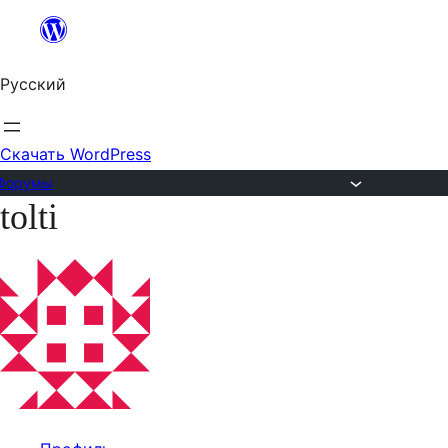
Перейти
к
Русский
содержимому
Скачать WordPress
Форумы
tolti
Перейти
к
содержимому