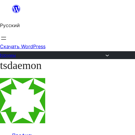
Перейти
к
Русский
содержимому
Скачать WordPress
Форумы
tsdaemon
Перейти
к
содержимому