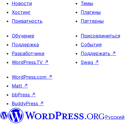
Новости
Темы
Хостинг
Плагины
Приватность
Паттерны
Обучение
Присоединиться
Поддержка
События
Разработчики
Поддержать
↗
WordPress.TV
↗
Swag
↗
WordPress.com
↗
Matt
↗
bbPress
↗
BuddyPress
↗
Русский