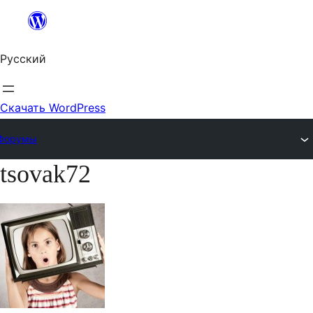
Перейти
к
Русский
содержимому
Скачать WordPress
Форумы
tsovak72
Перейти
к
содержимому