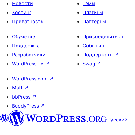
Новости
Темы
Хостинг
Плагины
Приватность
Паттерны
Обучение
Присоединиться
Поддержка
События
Разработчики
Поддержать
↗
WordPress.TV
↗
Swag
↗
WordPress.com
↗
Matt
↗
bbPress
↗
BuddyPress
↗
Русский