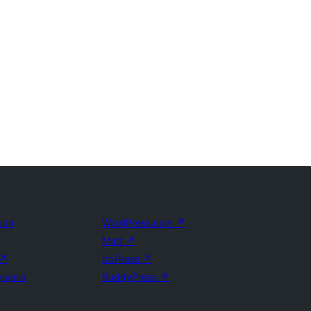
ься
WordPress.com
↗
Matt
↗
↗
bbPress
↗
ущего
BuddyPress
↗