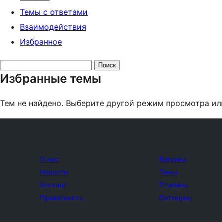
Темы с ответами
Взаимодействия
Избранное
Поиск
Избранные темы
тем:
Тем не найдено. Выберите другой режим просмотра ил
О нас
Витрина
Новости
Темы
Хостинг
Плагины
Приватность
Паттерны