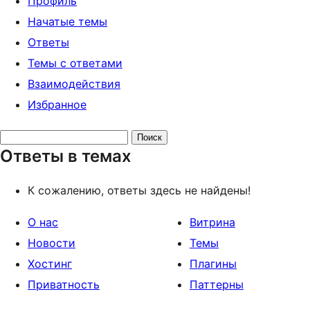
Профиль
Начатые темы
Ответы
Темы с ответами
Взаимодействия
Избранное
Поиск
Ответы в темах
ответов:
К сожалению, ответы здесь не найдены!
О нас
Витрина
Новости
Темы
Хостинг
Плагины
Приватность
Паттерны