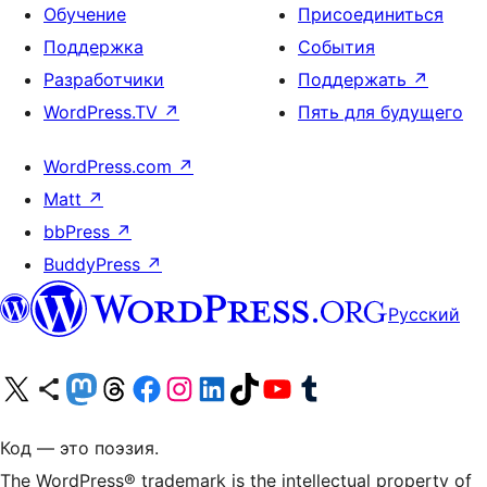
Обучение
Присоединиться
Поддержка
События
Разработчики
Поддержать
↗
WordPress.TV
↗
Пять для будущего
WordPress.com
↗
Matt
↗
bbPress
↗
BuddyPress
↗
Русский
Посетите нас в X (ранее Twitter)
Посетите нашу учётную запись в Bluesky
Посетите нашу ленту в Mastodon
Посетите нашу учётную запись в Threads
Посетите нашу страницу на Facebook
Посетите наш Instagram
Посетите нашу страницу в LinkedIn
Посетите нашу учётную запись в TikTok
Посетите наш канал YouTube
Посетите нашу учётную запись в Tumblr
Код — это поэзия.
The WordPress® trademark is the intellectual property of