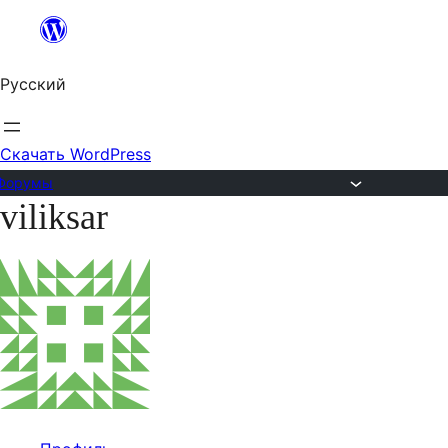
Перейти
к
Русский
содержимому
Скачать WordPress
Форумы
viliksar
Перейти
к
содержимому