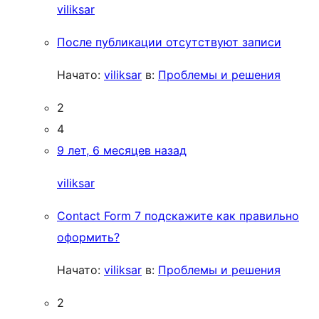
viliksar
После публикации отсутствуют записи
Начато:
viliksar
в:
Проблемы и решения
2
4
9 лет, 6 месяцев назад
viliksar
Contact Form 7 подскажите как правильно
оформить?
Начато:
viliksar
в:
Проблемы и решения
2