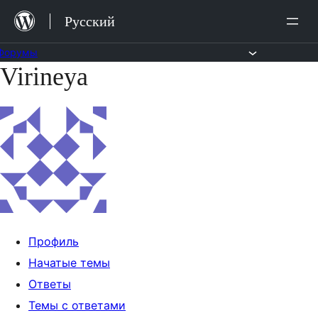
Перейти
Русский
к
содержимому
Форумы
Virineya
Перейти
к
содержимому
Профиль
Начатые темы
Ответы
Темы с ответами