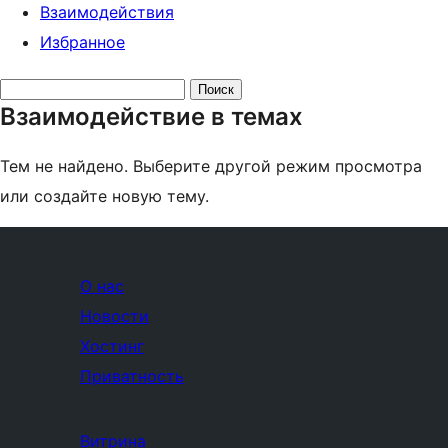
Взаимодействия
Избранное
Поиск
Взаимодействие в темах
тем:
Тем не найдено. Выберите другой режим просмотра
или создайте новую тему.
О нас
Новости
Хостинг
Приватность
Витрина