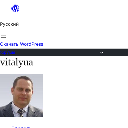
Перейти
к
Русский
содержимому
Скачать WordPress
Форумы
vitalyua
Перейти
к
содержимому