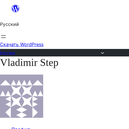
Перейти
к
Русский
содержимому
Скачать WordPress
Форумы
Vladimir Step
Перейти
к
содержимому