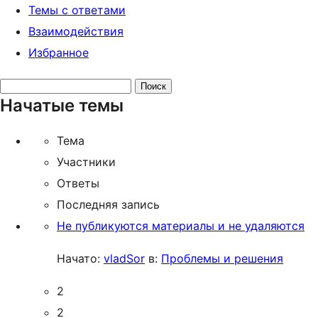
Темы с ответами
Взаимодействия
Избранное
Поиск
Начатые темы
тем:
Тема
Участники
Ответы
Последняя запись
Не публикуются материалы и не удаляются
Начато:
vladSor
в:
Проблемы и решения
2
2