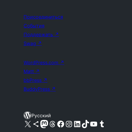
Присоединиться
События
Поддержать
↗
Swag
↗
WordPress.com
↗
Matt
↗
bbPress
↗
BuddyPress
↗
Русский
Посетите нас в X (ранее Twitter)
Посетите нашу учётную запись в Bluesky
Посетите нашу ленту в Mastodon
Посетите нашу учётную запись в Threads
Посетите нашу страницу на Facebook
Посетите наш Instagram
Посетите нашу страницу в LinkedIn
Посетите нашу учётную запись в TikTok
Посетите наш канал YouTube
Посетите нашу учётную запись в Tumblr