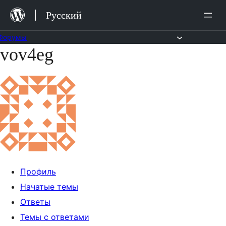
Перейти
Русский
к
содержимому
Форумы
vov4eg
Перейти
к
содержимому
Профиль
Начатые темы
Ответы
Темы с ответами