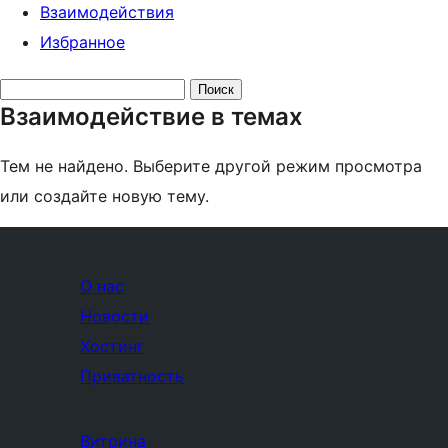
Взаимодействия
Избранное
Поиск
Взаимодействие в темах
тем:
Тем не найдено. Выберите другой режим просмотра
или создайте новую тему.
О нас
Новости
Хостинг
Приватность
Витрина