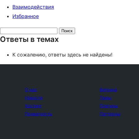
Взаимодействия
Избранное
Поиск
Ответы в темах
ответов:
К сожалению, ответы здесь не найдены!
О нас
Витрина
Новости
Темы
Хостинг
Плагины
Приватность
Паттерны