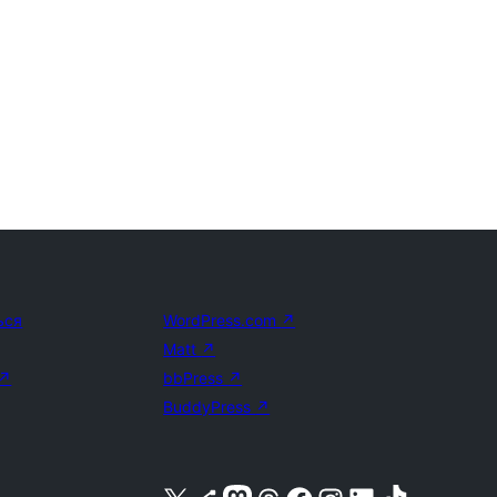
ься
WordPress.com
↗
Matt
↗
↗
bbPress
↗
BuddyPress
↗