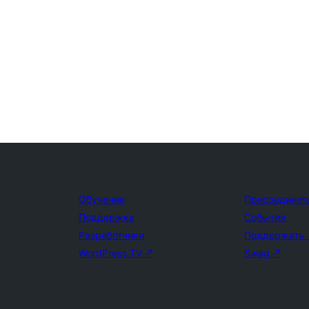
Обучение
Присоединит
Поддержка
События
Разработчики
Поддержать
WordPress.TV
↗
Swag
↗