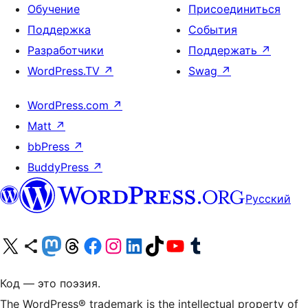
Обучение
Присоединиться
Поддержка
События
Разработчики
Поддержать
↗
WordPress.TV
↗
Swag
↗
WordPress.com
↗
Matt
↗
bbPress
↗
BuddyPress
↗
Русский
Посетите нас в X (ранее Twitter)
Посетите нашу учётную запись в Bluesky
Посетите нашу ленту в Mastodon
Посетите нашу учётную запись в Threads
Посетите нашу страницу на Facebook
Посетите наш Instagram
Посетите нашу страницу в LinkedIn
Посетите нашу учётную запись в TikTok
Посетите наш канал YouTube
Посетите нашу учётную запись в Tumblr
Код — это поэзия.
The WordPress® trademark is the intellectual property of