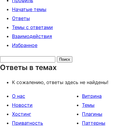
Профиль
Начатые темы
Ответы
Темы с ответами
Взаимодействия
Избранное
Поиск
Ответы в темах
ответов:
К сожалению, ответы здесь не найдены!
О нас
Витрина
Новости
Темы
Хостинг
Плагины
Приватность
Паттерны