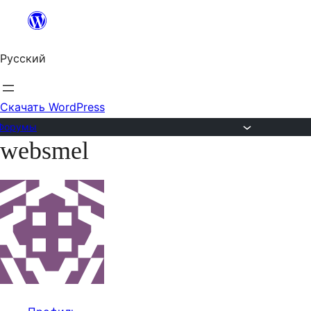
Перейти
к
Русский
содержимому
Скачать WordPress
Форумы
websmel
Перейти
к
содержимому