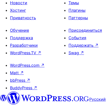
Новости
Темы
Хостинг
Плагины
Приватность
Паттерны
Обучение
Присоединиться
Поддержка
События
Разработчики
Поддержать
↗
WordPress.TV
↗
Swag
↗
WordPress.com
↗
Matt
↗
bbPress
↗
BuddyPress
↗
Русский