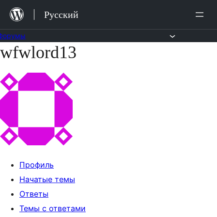
Перейти
Русский
к
содержимому
Форумы
wfwlord13
Перейти
к
содержимому
Профиль
Начатые темы
Ответы
Темы с ответами