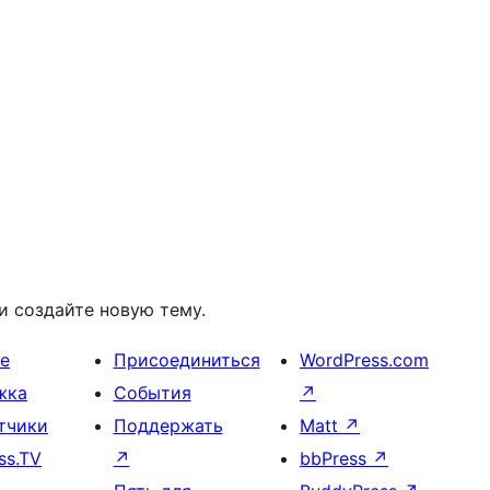
и создайте новую тему.
е
Присоединиться
WordPress.com
жка
События
↗
тчики
Поддержать
Matt
↗
ss.TV
↗
bbPress
↗