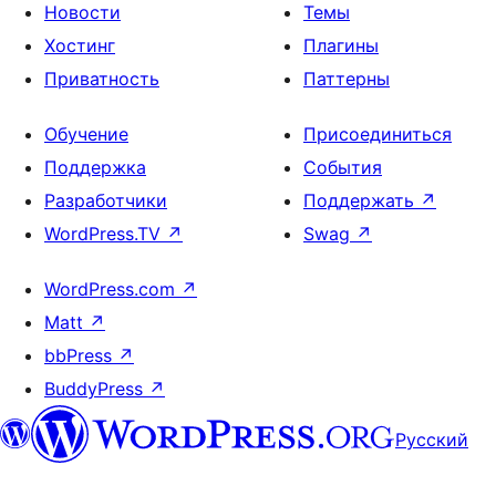
Новости
Темы
Хостинг
Плагины
Приватность
Паттерны
Обучение
Присоединиться
Поддержка
События
Разработчики
Поддержать
↗
WordPress.TV
↗
Swag
↗
WordPress.com
↗
Matt
↗
bbPress
↗
BuddyPress
↗
Русский