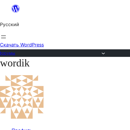
Перейти
к
Русский
содержимому
Скачать WordPress
Форумы
wordik
Перейти
к
содержимому