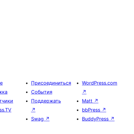
е
Присоединиться
WordPress.com
жка
События
↗
тчики
Поддержать
Matt
↗
ss.TV
↗
bbPress
↗
Swag
↗
BuddyPress
↗