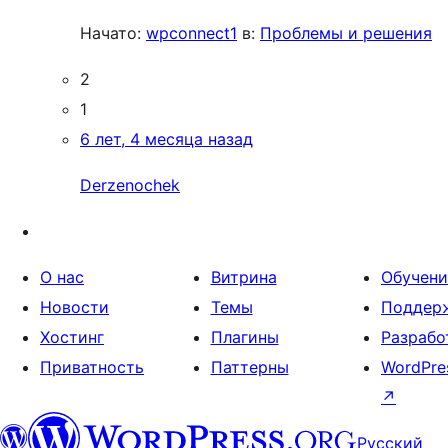
Начато:
wpconnect1
в:
Проблемы и решения
2
1
6 лет, 4 месяца назад
Derzenochek
О нас
Витрина
Обучени
Новости
Темы
Поддер
Хостинг
Плагины
Разрабо
Приватность
Паттерны
WordPre
↗
Русский