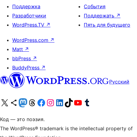
Поддержка
События
Разработчики
Поддержать
↗
WordPress.TV
↗
Пять для будущего
WordPress.com
↗
Matt
↗
bbPress
↗
BuddyPress
↗
Русский
Посетите нас в X (ранее Twitter)
Посетите нашу учётную запись в Bluesky
Посетите нашу ленту в Mastodon
Посетите нашу учётную запись в Threads
Посетите нашу страницу на Facebook
Посетите наш Instagram
Посетите нашу страницу в LinkedIn
Посетите нашу учётную запись в TikTok
Посетите наш канал YouTube
Посетите нашу учётную запись в Tumblr
Код — это поэзия.
The WordPress® trademark is the intellectual property of