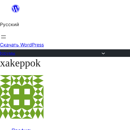
Перейти
к
Русский
содержимому
Скачать WordPress
Форумы
xakeppok
Перейти
к
содержимому