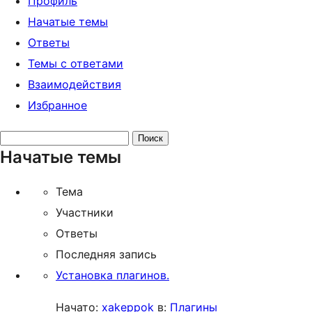
Профиль
Начатые темы
Ответы
Темы с ответами
Взаимодействия
Избранное
Поиск
Начатые темы
тем:
Тема
Участники
Ответы
Последняя запись
Установка плагинов.
Начато:
xakeppok
в:
Плагины