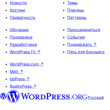
Новости
Темы
Хостинг
Плагины
Приватность
Паттерны
Обучение
Присоединиться
Поддержка
События
Разработчики
Поддержать
↗
WordPress.TV
↗
Пять для будущего
WordPress.com
↗
Matt
↗
bbPress
↗
BuddyPress
↗
Русский