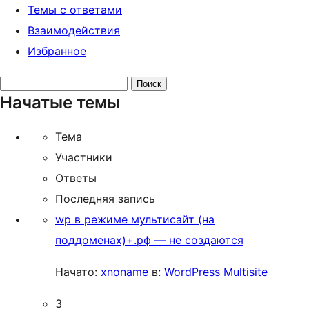
Темы с ответами
Взаимодействия
Избранное
Поиск
Начатые темы
тем:
Тема
Участники
Ответы
Последняя запись
wp в режиме мультисайт (на
поддоменах)+.рф — не создаются
Начато:
xnoname
в:
WordPress Multisite
3