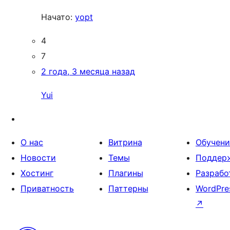
Начато:
yopt
4
7
2 года, 3 месяца назад
Yui
О нас
Витрина
Обучени
Новости
Темы
Поддер
Хостинг
Плагины
Разрабо
Приватность
Паттерны
WordPre
↗