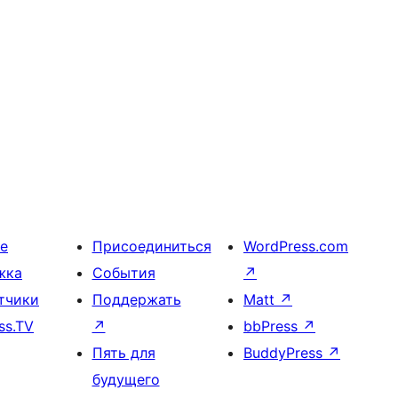
е
Присоединиться
WordPress.com
жка
События
↗
тчики
Поддержать
Matt
↗
ss.TV
↗
bbPress
↗
Пять для
BuddyPress
↗
будущего