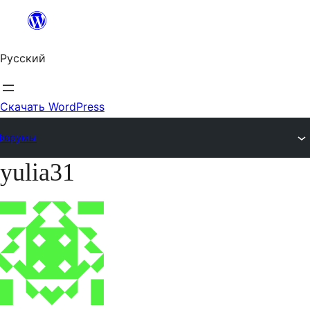
Перейти
к
Русский
содержимому
Скачать WordPress
Форумы
yulia31
Перейти
к
содержимому