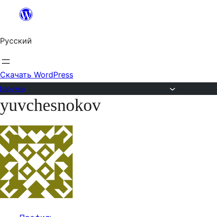
Перейти
к
Русский
содержимому
Скачать WordPress
Форумы
yuvchesnokov
Перейти
к
содержимому