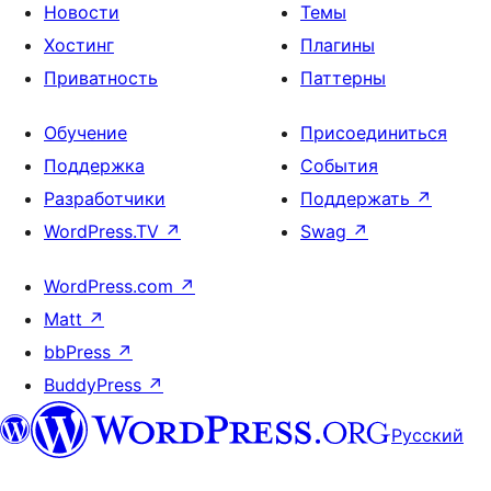
Новости
Темы
Хостинг
Плагины
Приватность
Паттерны
Обучение
Присоединиться
Поддержка
События
Разработчики
Поддержать
↗
WordPress.TV
↗
Swag
↗
WordPress.com
↗
Matt
↗
bbPress
↗
BuddyPress
↗
Русский