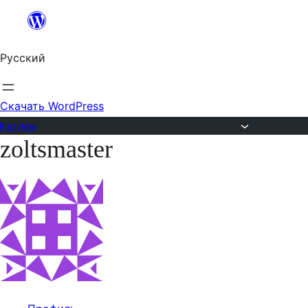
Перейти
к
Русский
содержимому
Скачать WordPress
Форумы
zoltsmaster
Перейти
к
содержимому