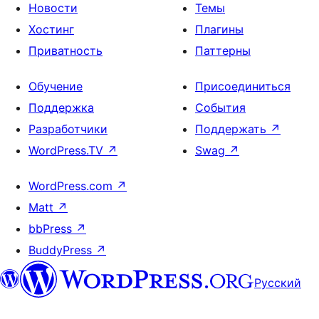
Новости
Темы
Хостинг
Плагины
Приватность
Паттерны
Обучение
Присоединиться
Поддержка
События
Разработчики
Поддержать
↗
WordPress.TV
↗
Swag
↗
WordPress.com
↗
Matt
↗
bbPress
↗
BuddyPress
↗
Русский