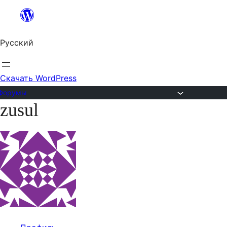
Перейти
к
Русский
содержимому
Скачать WordPress
Форумы
zusul
Перейти
к
содержимому