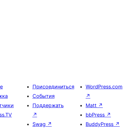
е
Присоединиться
WordPress.com
жка
События
↗
тчики
Поддержать
Matt
↗
ss.TV
↗
bbPress
↗
Swag
↗
BuddyPress
↗