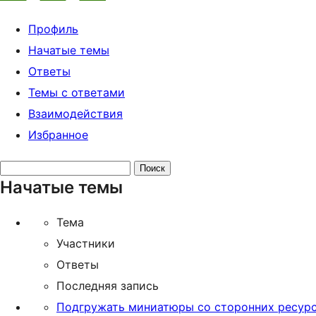
Профиль
Начатые темы
Ответы
Темы с ответами
Взаимодействия
Избранное
Поиск
Начатые темы
тем:
Тема
Участники
Ответы
Последняя запись
Подгружать миниатюры со сторонних ресур