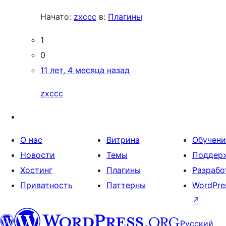
Начато:
zxccc
в:
Плагины
1
0
11 лет, 4 месяца назад
zxccc
О нас
Витрина
Обучени
Новости
Темы
Поддер
Хостинг
Плагины
Разрабо
Приватность
Паттерны
WordPre
↗
Русский