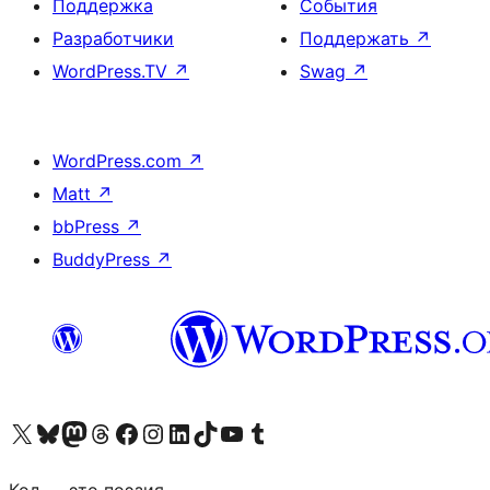
Поддержка
События
Разработчики
Поддержать
↗
WordPress.TV
↗
Swag
↗
WordPress.com
↗
Matt
↗
bbPress
↗
BuddyPress
↗
Посетите нас в X (ранее Twitter)
Посетите нашу учётную запись в Bluesky
Посетите нашу ленту в Mastodon
Посетите нашу учётную запись в Threads
Посетите нашу страницу на Facebook
Посетите наш Instagram
Посетите нашу страницу в LinkedIn
Посетите нашу учётную запись в TikTok
Посетите наш канал YouTube
Посетите нашу учётную запись в Tumblr