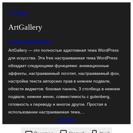
Перейти
← Назад
к
содержимому
ArtGallery
customizablethemes
ArtGallery — это полностью адаптивная тема WordPress
для искусства. Эта free настраиваемая тема WordPress
обладает следующими функциями: анимационные
эффекты, настраиваемый логотип, настраиваемый фон,
настройка текста авторских прав в нижнем подвале,
области виджетов: боковая панель, 3 столбеца в нижнем
подвале, нижнее меню, совместимость с gutenberg,
готовность к переводу и многое другое. Простая в
использовании настраиваемая тема,…
Скачать
artgallery.1.5.8.zip